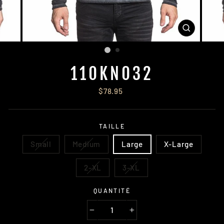
FERMER
(ESC)
110KN032
Regular
$78.95
price
TAILLE
Small
Medium
Large
X-Large
2-XL
3-XL
QUANTITÉ
−
+